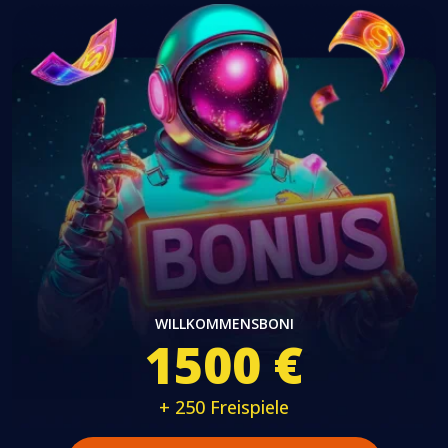
WILLKOMMENSBONI
1500 €
+ 250 Freispiele