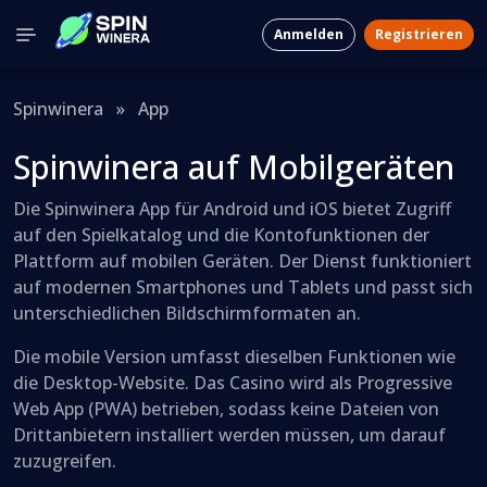
Anmelden
Registrieren
Spinwinera
»
App
Spinwinera auf Mobilgeräten
Die Spinwinera App für Android und iOS bietet Zugriff
auf den Spielkatalog und die Kontofunktionen der
Plattform auf mobilen Geräten. Der Dienst funktioniert
auf modernen Smartphones und Tablets und passt sich
unterschiedlichen Bildschirmformaten an.
Die mobile Version umfasst dieselben Funktionen wie
die Desktop-Website. Das Casino wird als Progressive
Web App (PWA) betrieben, sodass keine Dateien von
Drittanbietern installiert werden müssen, um darauf
zuzugreifen.