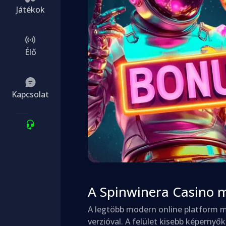
Játékok
Élő
Kapcsolat
A Spinwinera Casino 
A legtöbb modern online platform mo
verzióval. A felület kisebb képernyő