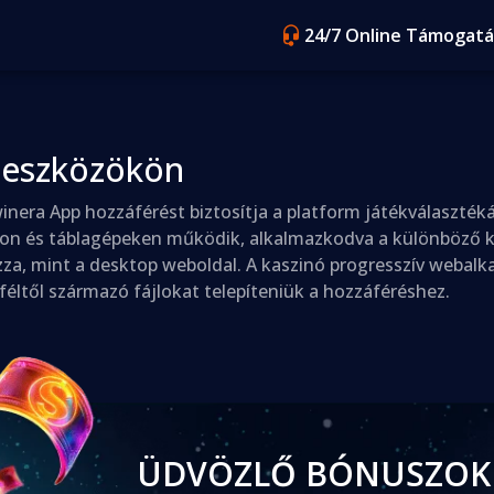
24/7 Online Támogatá
 eszközökön
winera App hozzáférést biztosítja a platform játékválaszté
on és táblagépeken működik, alkalmazkodva a különböző 
za, mint a desktop weboldal. A kaszinó progresszív webal
éltől származó fájlokat telepíteniük a hozzáféréshez.
ÜDVÖZLŐ BÓNUSZOK